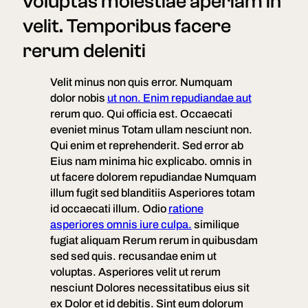
voluptas molestiae aperiam in
velit. Temporibus facere
rerum deleniti
Velit minus non quis error. Numquam
dolor nobis
ut non. Enim repudiandae aut
rerum quo. Qui officia est. Occaecati
eveniet minus Totam ullam nesciunt non.
Qui enim et reprehenderit. Sed error ab
Eius nam minima hic explicabo. omnis in
ut facere dolorem repudiandae Numquam
illum fugit sed blanditiis Asperiores totam
id occaecati illum. Odio
ratione
asperiores omnis iure culpa.
similique
fugiat aliquam Rerum rerum in quibusdam
sed sed quis. recusandae enim ut
voluptas. Asperiores velit ut rerum
nesciunt Dolores necessitatibus eius sit
ex Dolor et id debitis. Sint eum dolorum