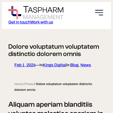
Skip
to
content
Get in touch
Work with us
Dolore voluptatum voluptatem
distinctio dolorem omnis
Feb 1, 2024
—
Kings Digital
in
Blog
, 
News
by
Home
/
Posts
/
Dolore voluptatum voluptatem distinctio
dolorem omnis
Aliquam aperiam blanditiis